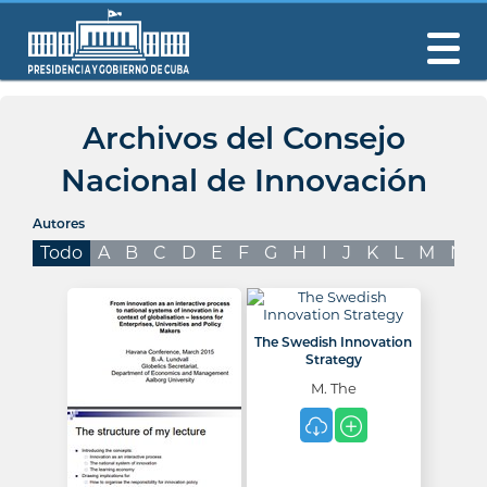
Archivos del Consejo
Nacional de Innovación
Autores
Todo
A
B
C
D
E
F
G
H
I
J
K
L
M
N
The Swedish Innovation
Strategy
M. The