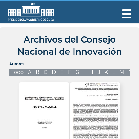
Archivos del Consejo
Nacional de Innovación
Autores
Todo
A
B
C
D
E
F
G
H
I
J
K
L
M
N