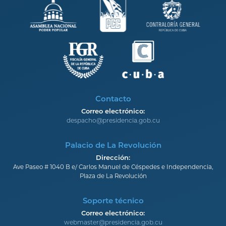
Contacto
Correo electrónico:
despacho@presidencia.gob.cu
Palacio de La Revolución
Dirección:
Ave Paseo # 1040 B e/ Carlos Manuel de Céspedes e Independencia,
Plaza de La Revolución
Soporte técnico
Correo electrónico:
webmaster@presidencia.gob.cu