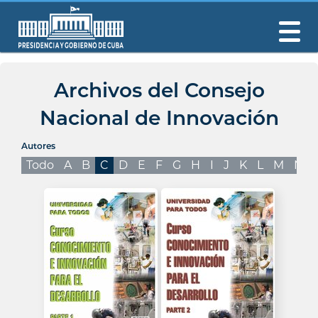
Archivos del Consejo
Nacional de Innovación
Autores
Todo
A
B
C
D
E
F
G
H
I
J
K
L
M
N