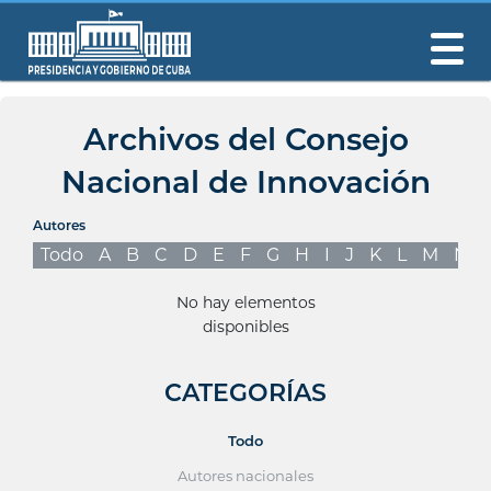
Archivos del Consejo
Nacional de Innovación
Autores
Todo
A
B
C
D
E
F
G
H
I
J
K
L
M
N
No hay elementos
disponibles
CATEGORÍAS
Todo
Autores nacionales