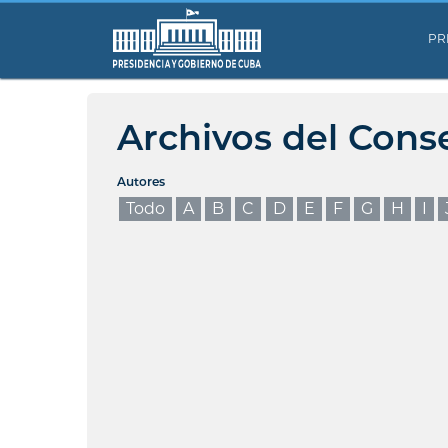
PR
Archivos del Cons
Autores
Todo
A
B
C
D
E
F
G
H
I