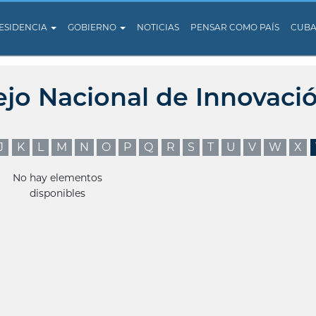
ESIDENCIA
GOBIERNO
NOTICIAS
PENSAR COMO PAÍS
CUB
ejo Nacional de Innovaci
J
K
L
M
N
O
P
Q
R
S
T
U
V
W
X
No hay elementos
disponibles