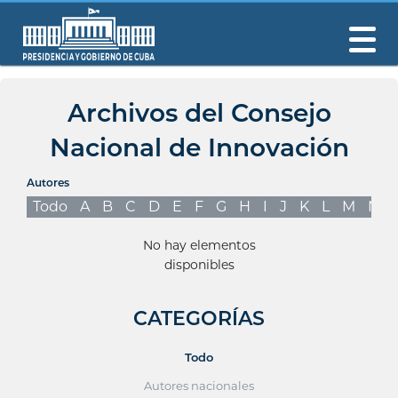
Archivos del Consejo
Nacional de Innovación
Autores
Todo
A
B
C
D
E
F
G
H
I
J
K
L
M
N
No hay elementos
disponibles
CATEGORÍAS
Todo
Autores nacionales