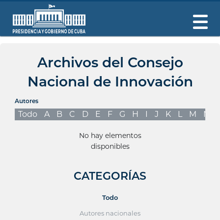
Archivos del Consejo
Nacional de Innovación
Autores
Todo
A
B
C
D
E
F
G
H
I
J
K
L
M
N
No hay elementos
disponibles
CATEGORÍAS
Todo
Autores nacionales