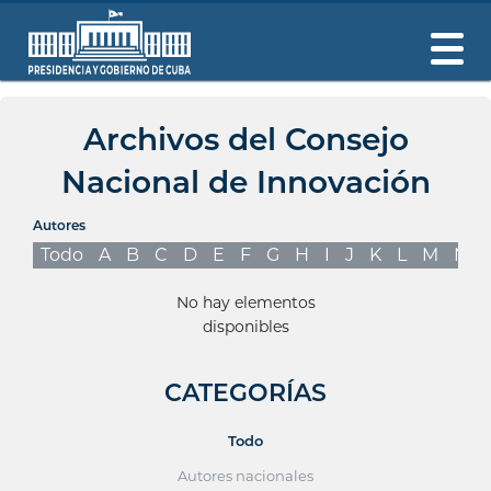
Archivos del Consejo
Nacional de Innovación
Autores
Todo
A
B
C
D
E
F
G
H
I
J
K
L
M
N
No hay elementos
disponibles
CATEGORÍAS
Todo
Autores nacionales