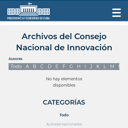
Archivos del Consejo
Nacional de Innovación
Autores
Todo
A
B
C
D
E
F
G
H
I
J
K
L
M
N
No hay elementos
disponibles
CATEGORÍAS
Todo
Autores nacionales