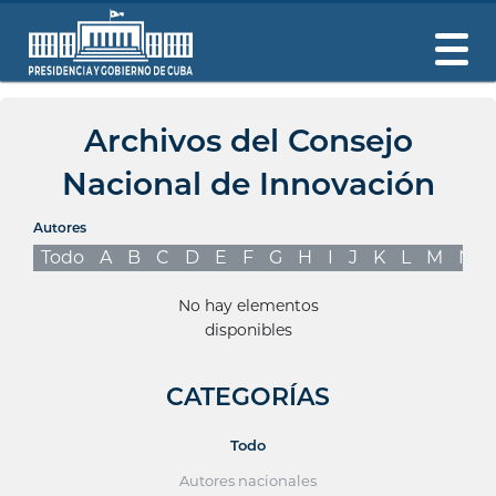
Archivos del Consejo
Nacional de Innovación
Autores
Todo
A
B
C
D
E
F
G
H
I
J
K
L
M
N
No hay elementos
disponibles
CATEGORÍAS
Todo
Autores nacionales