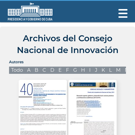
Archivos del Consejo
Nacional de Innovación
Autores
Todo
A
B
C
D
E
F
G
H
I
J
K
L
M
N