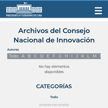
Archivos del Consejo
Nacional de Innovación
Autores
Todo
A
B
C
D
E
F
G
H
I
J
K
L
M
N
No hay elementos
disponibles
CATEGORÍAS
Todo
Autores nacionales