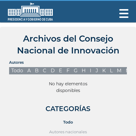
Archivos del Consejo
Nacional de Innovación
Autores
Todo
A
B
C
D
E
F
G
H
I
J
K
L
M
N
No hay elementos
disponibles
CATEGORÍAS
Todo
Autores nacionales