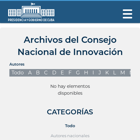
Archivos del Consejo
Nacional de Innovación
Autores
Todo
A
B
C
D
E
F
G
H
I
J
K
L
M
N
No hay elementos
disponibles
CATEGORÍAS
Todo
Autores nacionales