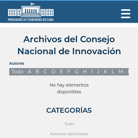
Archivos del Consejo
Nacional de Innovación
Autores
Todo
A
B
C
D
E
F
G
H
I
J
K
L
M
N
No hay elementos
disponibles
CATEGORÍAS
Todo
Autores nacionales