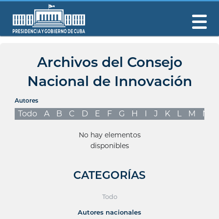
Archivos del Consejo
Nacional de Innovación
Autores
Todo
A
B
C
D
E
F
G
H
I
J
K
L
M
N
No hay elementos
disponibles
CATEGORÍAS
Todo
Autores nacionales