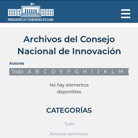
Archivos del Consejo
Nacional de Innovación
Autores
Todo
A
B
C
D
E
F
G
H
I
J
K
L
M
N
No hay elementos
disponibles
CATEGORÍAS
Todo
Autores nacionales