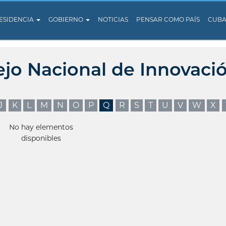
ESIDENCIA
GOBIERNO
NOTICIAS
PENSAR COMO PAÍS
CUB
ejo Nacional de Innovaci
J
K
L
M
N
O
P
Q
R
S
T
U
V
W
X
No hay elementos
disponibles