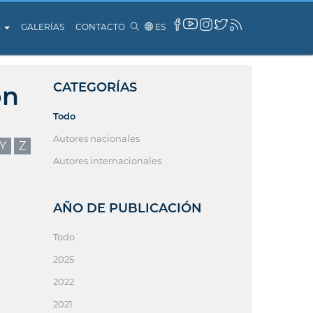
A
GALERÍAS
CONTACTO
ES
CATEGORÍAS
ón
Todo
Autores nacionales
Y
Z
Autores internacionales
AÑO DE PUBLICACIÓN
Todo
2025
2022
2021