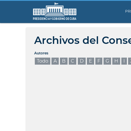
PR
Archivos del Cons
Autores
Todo
A
B
C
D
E
F
G
H
I