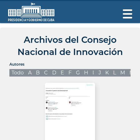
Archivos del Consejo
Nacional de Innovación
Autores
Todo
A
B
C
D
E
F
G
H
I
J
K
L
M
N