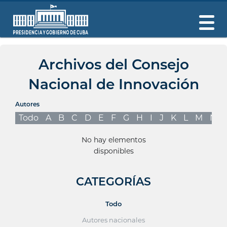
Archivos del Consejo
Nacional de Innovación
Autores
Todo
A
B
C
D
E
F
G
H
I
J
K
L
M
N
No hay elementos
disponibles
CATEGORÍAS
Todo
Autores nacionales