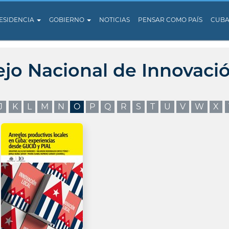
ESIDENCIA
GOBIERNO
NOTICIAS
PENSAR COMO PAÍS
CUB
ejo Nacional de Innovaci
J
K
L
M
N
O
P
Q
R
S
T
U
V
W
X