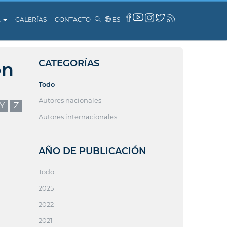
A
GALERÍAS
CONTACTO
ES
CATEGORÍAS
ón
Todo
Autores nacionales
Y
Z
Autores internacionales
AÑO DE PUBLICACIÓN
Todo
2025
2022
2021