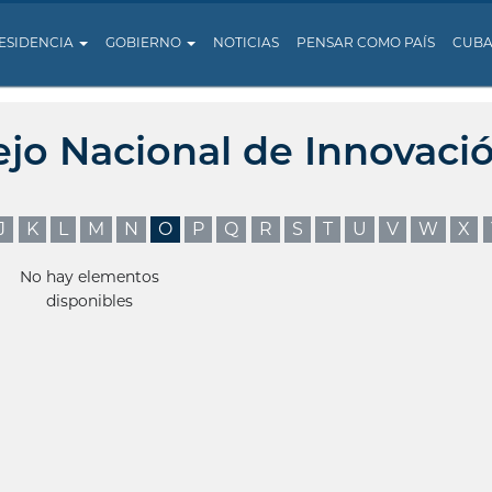
ESIDENCIA
GOBIERNO
NOTICIAS
PENSAR COMO PAÍS
CUB
ejo Nacional de Innovaci
J
K
L
M
N
O
P
Q
R
S
T
U
V
W
X
No hay elementos
disponibles