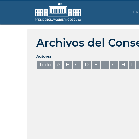
PR
Archivos del Cons
Autores
Todo
A
B
C
D
E
F
G
H
I