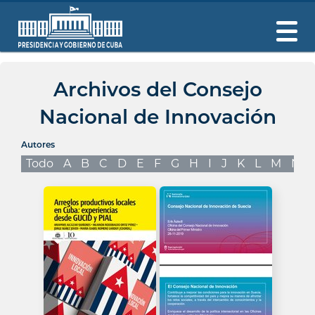
Archivos del Consejo
Nacional de Innovación
Autores
Todo
A
B
C
D
E
F
G
H
I
J
K
L
M
N