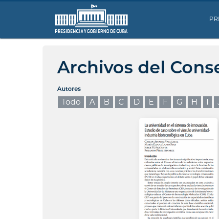
PR
Archivos del Cons
Autores
Todo
A
B
C
D
E
F
G
H
I