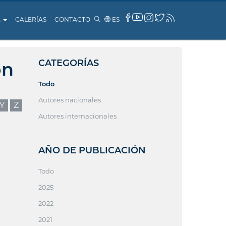
A
GALERÍAS
CONTACTO
ES
CATEGORÍAS
ón
Todo
Autores nacionales
Y
Z
Autores internacionales
AÑO DE PUBLICACIÓN
Todo
2025
2022
2021