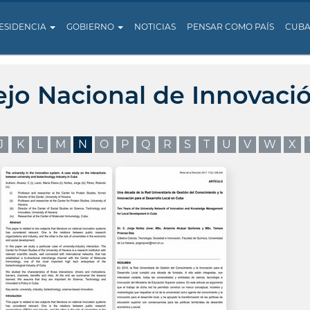
ESIDENCIA
GOBIERNO
NOTICIAS
PENSAR COMO PAÍS
CUB
ejo Nacional de Innovaci
J
K
L
M
N
O
P
Q
R
S
T
U
V
W
X