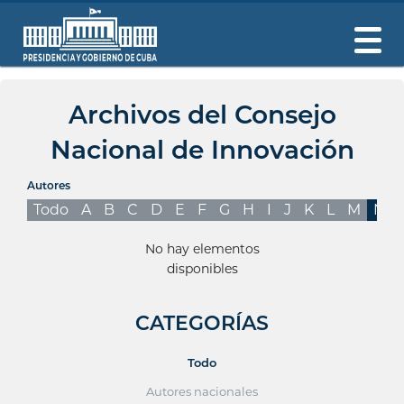
Archivos del Consejo
Nacional de Innovación
Autores
Todo
A
B
C
D
E
F
G
H
I
J
K
L
M
N
No hay elementos
disponibles
CATEGORÍAS
Todo
Autores nacionales