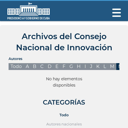
Archivos del Consejo
Nacional de Innovación
Autores
Todo
A
B
C
D
E
F
G
H
I
J
K
L
M
N
No hay elementos
disponibles
CATEGORÍAS
Todo
Autores nacionales