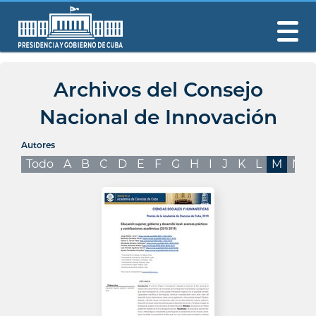
Archivos del Consejo
Nacional de Innovación
Autores
Todo
A
B
C
D
E
F
G
H
I
J
K
L
M
N