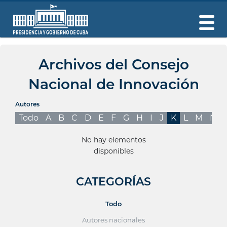
Archivos del Consejo
Nacional de Innovación
Autores
Todo
A
B
C
D
E
F
G
H
I
J
K
L
M
N
No hay elementos
disponibles
CATEGORÍAS
Todo
Autores nacionales