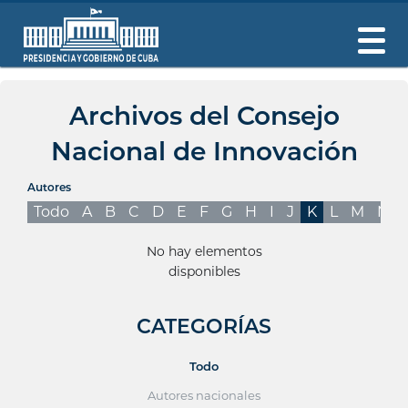
Archivos del Consejo
Nacional de Innovación
Autores
Todo
A
B
C
D
E
F
G
H
I
J
K
L
M
N
No hay elementos
disponibles
CATEGORÍAS
Todo
Autores nacionales