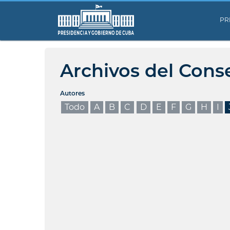
PR
Archivos del Cons
Autores
Todo
A
B
C
D
E
F
G
H
I