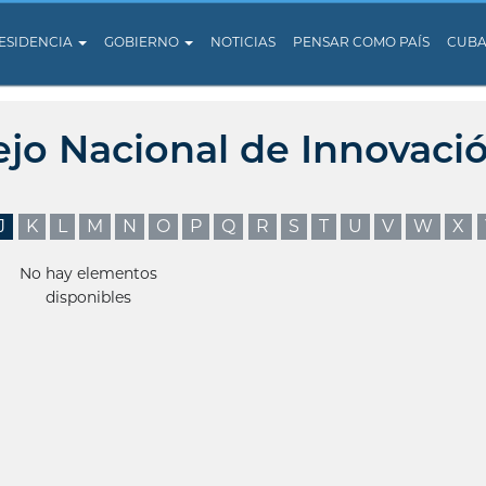
ESIDENCIA
GOBIERNO
NOTICIAS
PENSAR COMO PAÍS
CUB
ejo Nacional de Innovaci
J
K
L
M
N
O
P
Q
R
S
T
U
V
W
X
No hay elementos
disponibles