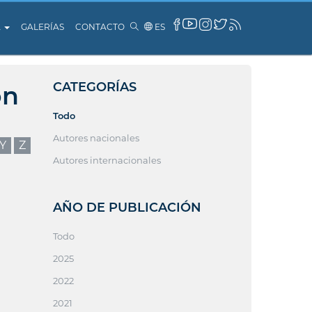
A
GALERÍAS
CONTACTO
ES
CATEGORÍAS
ón
Todo
Autores nacionales
Y
Z
Autores internacionales
AÑO DE PUBLICACIÓN
Todo
2025
2022
2021