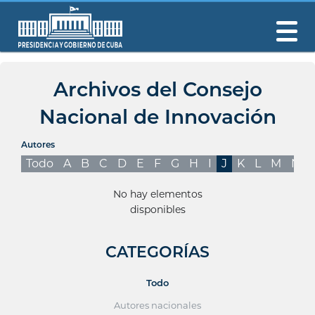
Archivos del Consejo
Nacional de Innovación
Autores
Todo
A
B
C
D
E
F
G
H
I
J
K
L
M
N
No hay elementos
disponibles
CATEGORÍAS
Todo
Autores nacionales