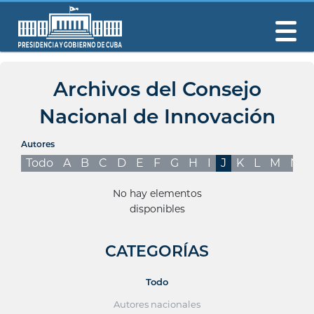
Archivos del Consejo
Nacional de Innovación
Autores
Todo
A
B
C
D
E
F
G
H
I
J
K
L
M
N
No hay elementos
disponibles
CATEGORÍAS
Todo
Autores nacionales