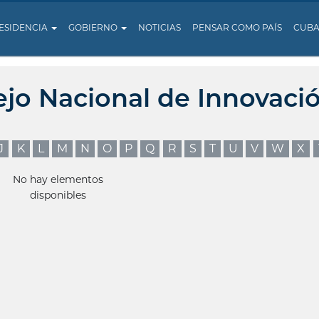
ESIDENCIA
GOBIERNO
NOTICIAS
PENSAR COMO PAÍS
CUB
ejo Nacional de Innovaci
J
K
L
M
N
O
P
Q
R
S
T
U
V
W
X
No hay elementos
disponibles