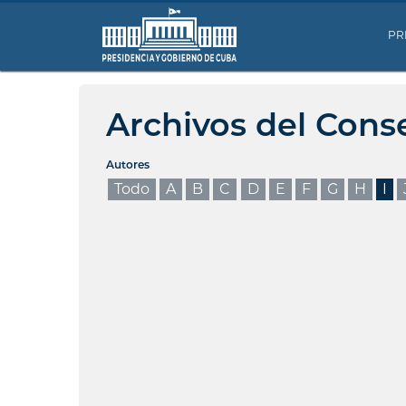
PR
Archivos del Cons
Autores
Todo
A
B
C
D
E
F
G
H
I