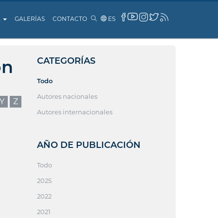
A
GALERÍAS
CONTACTO
ES
CATEGORÍAS
ón
Todo
Autores nacionales
Y
Z
Autores internacionales
AÑO DE PUBLICACIÓN
Todo
2025
2022
2021