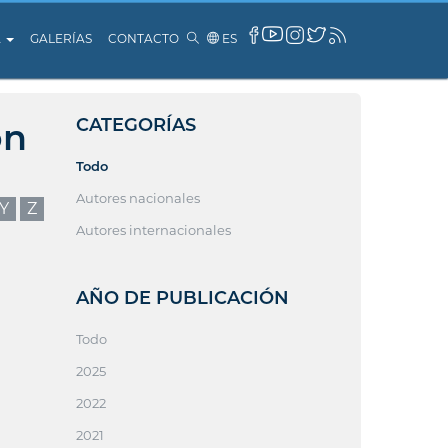
A
GALERÍAS
CONTACTO
ES
CATEGORÍAS
ón
Todo
Autores nacionales
Y
Z
Autores internacionales
AÑO DE PUBLICACIÓN
Todo
2025
2022
2021