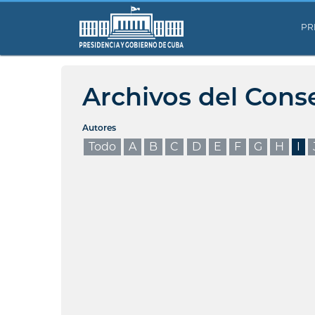
PR
Archivos del Cons
Autores
Todo
A
B
C
D
E
F
G
H
I