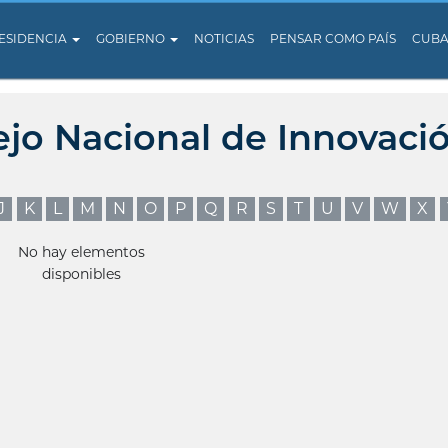
ESIDENCIA
GOBIERNO
NOTICIAS
PENSAR COMO PAÍS
CUB
ejo Nacional de Innovaci
J
K
L
M
N
O
P
Q
R
S
T
U
V
W
X
No hay elementos
disponibles