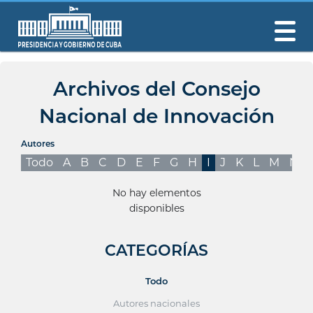
Archivos del Consejo
Nacional de Innovación
Autores
Todo
A
B
C
D
E
F
G
H
I
J
K
L
M
N
No hay elementos
disponibles
CATEGORÍAS
Todo
Autores nacionales