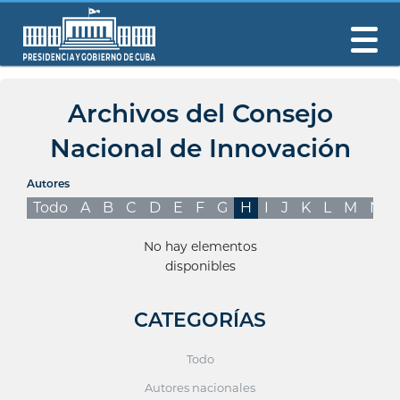
Archivos del Consejo
Nacional de Innovación
Autores
Todo
A
B
C
D
E
F
G
H
I
J
K
L
M
N
No hay elementos
disponibles
CATEGORÍAS
Todo
Autores nacionales