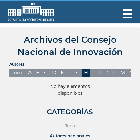
Archivos del Consejo
Nacional de Innovación
Autores
Todo
A
B
C
D
E
F
G
H
I
J
K
L
M
N
No hay elementos
disponibles
CATEGORÍAS
Todo
Autores nacionales