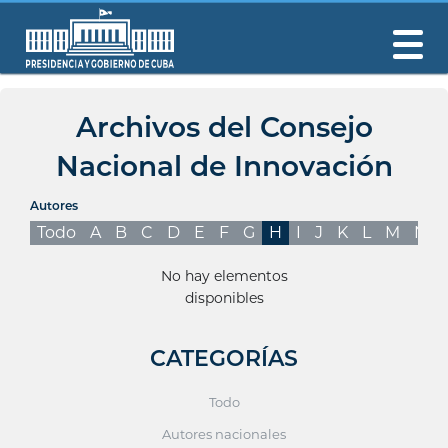
Archivos del Consejo
Nacional de Innovación
Autores
Todo
A
B
C
D
E
F
G
H
I
J
K
L
M
N
No hay elementos
disponibles
CATEGORÍAS
Todo
Autores nacionales