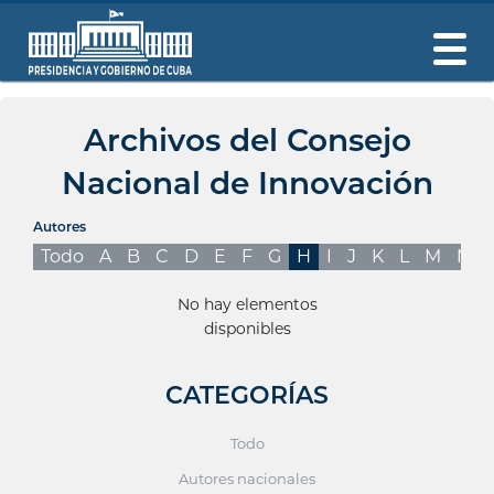
Archivos del Consejo
Nacional de Innovación
Autores
Todo
A
B
C
D
E
F
G
H
I
J
K
L
M
N
No hay elementos
disponibles
CATEGORÍAS
Todo
Autores nacionales