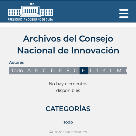
Archivos del Consejo
Nacional de Innovación
Autores
Todo
A
B
C
D
E
F
G
H
I
J
K
L
M
N
No hay elementos
disponibles
CATEGORÍAS
Todo
Autores nacionales