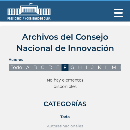
Archivos del Consejo
Nacional de Innovación
Autores
Todo
A
B
C
D
E
F
G
H
I
J
K
L
M
N
No hay elementos
disponibles
CATEGORÍAS
Todo
Autores nacionales