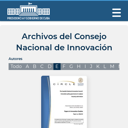
Archivos del Consejo
Nacional de Innovación
Autores
Todo
A
B
C
D
E
F
G
H
I
J
K
L
M
N