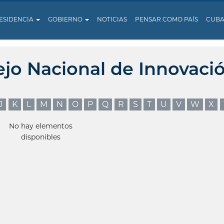
ESIDENCIA
GOBIERNO
NOTICIAS
PENSAR COMO PAÍS
CUB
ejo Nacional de Innovaci
J
K
L
M
N
O
P
Q
R
S
T
U
V
W
X
No hay elementos
disponibles