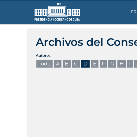
PR
Archivos del Cons
Autores
Todo
A
B
C
D
E
F
G
H
I