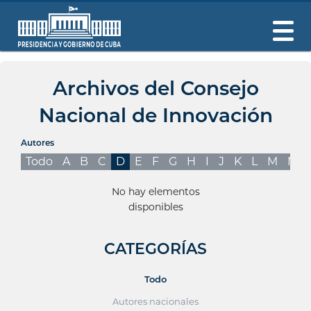
Archivos del Consejo
Nacional de Innovación
Autores
Todo
A
B
C
D
E
F
G
H
I
J
K
L
M
N
No hay elementos
disponibles
CATEGORÍAS
Todo
Autores nacionales