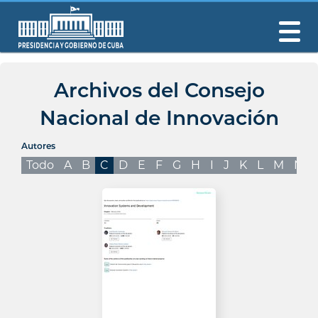
Archivos del Consejo
Nacional de Innovación
Autores
Todo
A
B
C
D
E
F
G
H
I
J
K
L
M
N