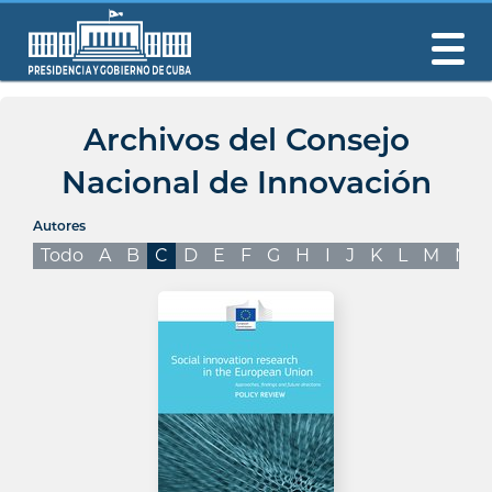
Archivos del Consejo
Nacional de Innovación
Autores
Todo
A
B
C
D
E
F
G
H
I
J
K
L
M
N