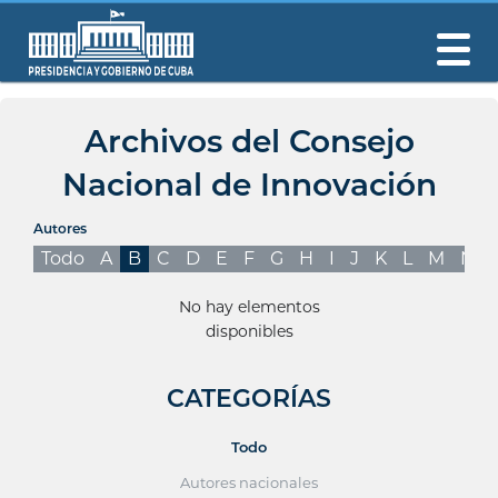
Archivos del Consejo
Nacional de Innovación
Autores
Todo
A
B
C
D
E
F
G
H
I
J
K
L
M
N
No hay elementos
disponibles
CATEGORÍAS
Todo
Autores nacionales