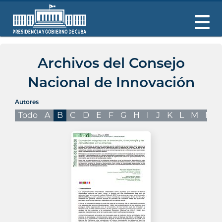
Archivos del Consejo
Nacional de Innovación
Autores
Todo
A
B
C
D
E
F
G
H
I
J
K
L
M
N