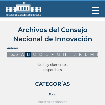
Archivos del Consejo
Nacional de Innovación
Autores
Todo
A
B
C
D
E
F
G
H
I
J
K
L
M
N
No hay elementos
disponibles
CATEGORÍAS
Todo
Autores nacionales