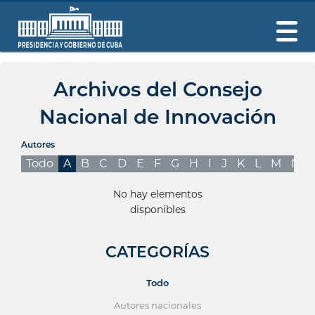
Archivos del Consejo
Nacional de Innovación
Autores
Todo
A
B
C
D
E
F
G
H
I
J
K
L
M
N
No hay elementos
disponibles
CATEGORÍAS
Todo
Autores nacionales